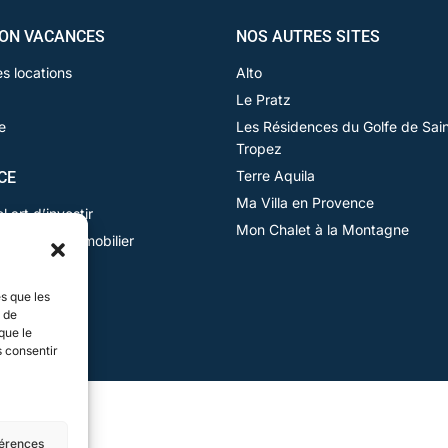
ION VACANCES
NOS AUTRES SITES
es locations
Alto
Le Pratz
e
Les Résidences du Golfe de Sain
Tropez
Terre Aquila
CE
Ma Villa en Provence
 art d’investir
Mon Chalet à la Montagne
otre bien immobilier
es promoteur
ment
es que les
t de
que le
s consentir
férences