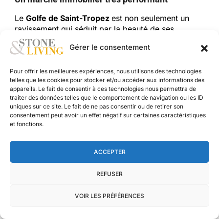
Le
Golfe de Saint-Tropez
est non seulement un
ravissement qui séduit par la beauté de ses
paysages, mais il a été l’un des marchés les plus
Gérer le consentement
performants de France depuis 2020. Dans
plusieurs communes, il n’est pas rare de
constater
des hausses cumulées de prix entre 20
Pour offrir les meilleures expériences, nous utilisons des technologies
telles que les cookies pour stocker et/ou accéder aux informations des
et 40%
depuis le Covid. La valeur de certains
appareils. Le fait de consentir à ces technologies nous permettra de
biens (vue mer, piscine, environnement calme,
traiter des données telles que le comportement de navigation ou les ID
proximité des plages) a particulièrement explosé.
uniques sur ce site. Le fait de ne pas consentir ou de retirer son
consentement peut avoir un effet négatif sur certaines caractéristiques
Ce
bijou du littoral varois
s’impose donc comme
et fonctions.
un marché dynamique mais néanmoins freiné par
la rareté extrême du foncier, des règles
ACCEPTER
d’urbanisme strict, et des contraintes
environnementales sévères. Autant de pressions
REFUSER
qui font mécaniquement monter la valeur des biens
face une demande toujours forte.
Même sans être
VOIR LES PRÉFÉRENCES
« à Saint-Tropez », les communes du Golfe
bénéficient de Saint-Tropez en tant que