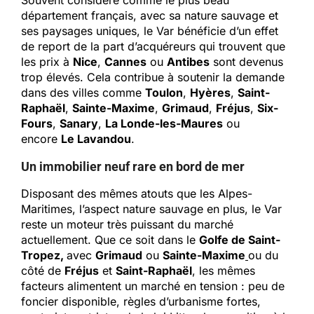
Souvent considéré comme le plus beau
département français, avec sa nature sauvage et
ses paysages uniques, le Var bénéficie d’un effet
de report de la part d’acquéreurs qui trouvent que
les prix à
Nice
,
Cannes
ou
Antibes
sont devenus
trop élevés. Cela contribue à soutenir la demande
dans des villes comme
Toulon
,
Hyères
,
Saint-
Raphaël
,
Sainte-Maxime
,
Grimaud
,
Fréjus
,
Six-
Fours
,
Sanary
,
La Londe-les-Maures
ou
encore
Le Lavandou
.
Un immobilier neuf rare en bord de mer
Disposant des mêmes atouts que les Alpes-
Maritimes, l’aspect nature sauvage en plus, le Var
reste un moteur très puissant du marché
actuellement. Que ce soit dans le
Golfe de Saint-
Tropez,
avec
Grimaud
ou
Sainte-Maxime
ou du
côté de
Fréjus
et
Saint-Raphaël
, les mêmes
facteurs alimentent un marché en tension : peu de
foncier disponible, règles d’urbanisme fortes,