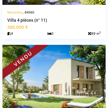
Ménerbes
, 84560
Villa 4 pièces (n° 11)
395.000 €
2
4
3
89 m
Vaucluse
,
Ménerbes
NEUF
PREVIOUS
NEXT