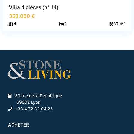
Villa 4 pièces (n° 14)
358.000 €
2
4
3
87 m
33 rue de la République
69002 Lyon
+33 4 72 32 04 25
ACHETER