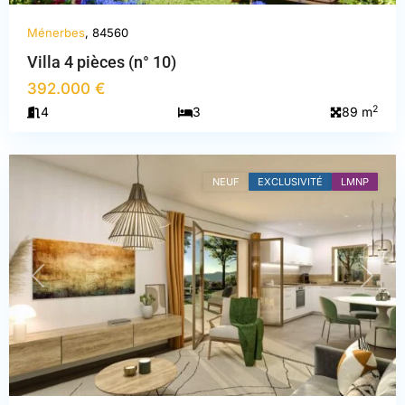
Ménerbes
, 84560
Villa 4 pièces (n° 10)
392.000 €
2
4
3
89 m
Vaucluse
,
Ménerbes
NEUF
EXCLUSIVITÉ
LMNP
PREVIOUS
NEXT