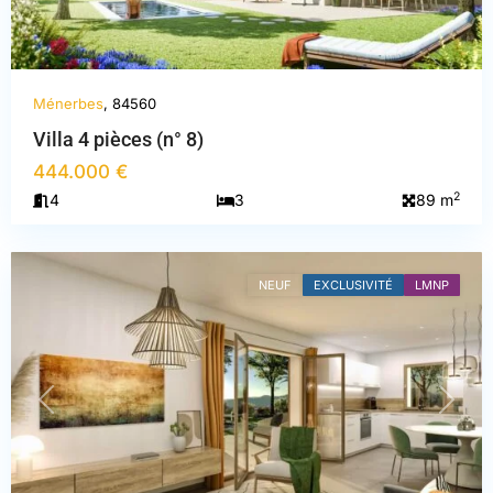
Ménerbes
, 84560
Villa 4 pièces (n° 8)
444.000 €
2
4
3
89 m
Vaucluse
,
Ménerbes
NEUF
EXCLUSIVITÉ
LMNP
PREVIOUS
NEXT