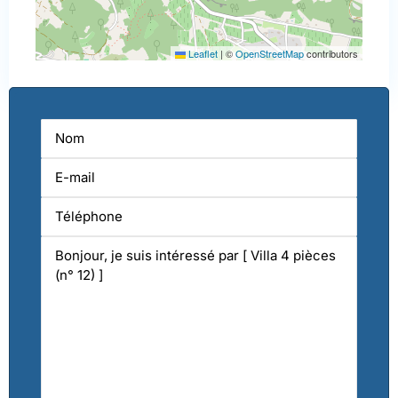
Leaflet
|
©
OpenStreetMap
contributors