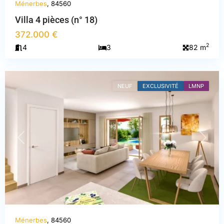
Ménerbes
, 84560
Villa 4 pièces (n° 18)
372.000 €
2
4
3
82 m
Vaucluse
,
Ménerbes
NEUF
EXCLUSIVITÉ
LMNP
PREVIOUS
NEXT
Ménerbes
, 84560