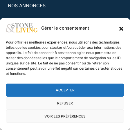
NOS ANNONCES
Appartements
(192)
Gérer le consentement
Chalets
(12)
Villas
(40)
Pour offrir les meilleures expériences, nous utilisons des technologies
telles que les cookies pour stocker et/ou accéder aux informations des
appareils. Le fait de consentir à ces technologies nous permettra de
traiter des données telles que le comportement de navigation ou les ID
uniques sur ce site. Le fait de ne pas consentir ou de retirer son
ACTUALITÉS
consentement peut avoir un effet négatif sur certaines caractéristiques
et fonctions.
Toutes les actualités
ACCEPTER
CONTACT
REFUSER
Nous contacter
VOIR LES PRÉFÉRENCES
Nos honoraires
Stone & Living
Mentions légales