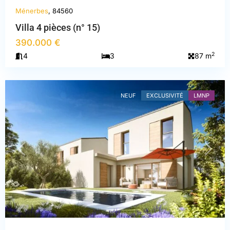
Ménerbes
, 84560
Villa 4 pièces (n° 15)
390.000 €
2
4
3
87 m
Vaucluse
,
Ménerbes
NEUF
EXCLUSIVITÉ
LMNP
PREVIOUS
NEXT