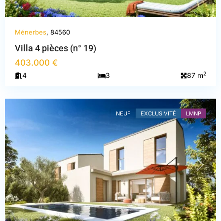
Ménerbes
, 84560
Villa 4 pièces (n° 19)
403.000 €
2
4
3
87 m
Vaucluse
,
Ménerbes
NEUF
EXCLUSIVITÉ
LMNP
PREVIOUS
NEXT