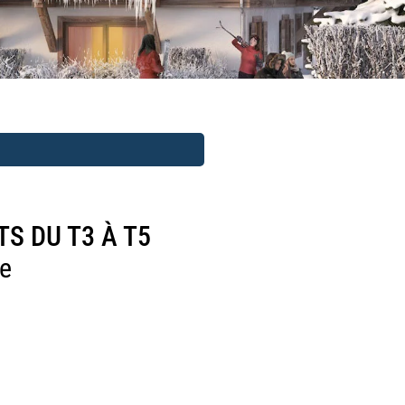
S DU T3 À T5
ve