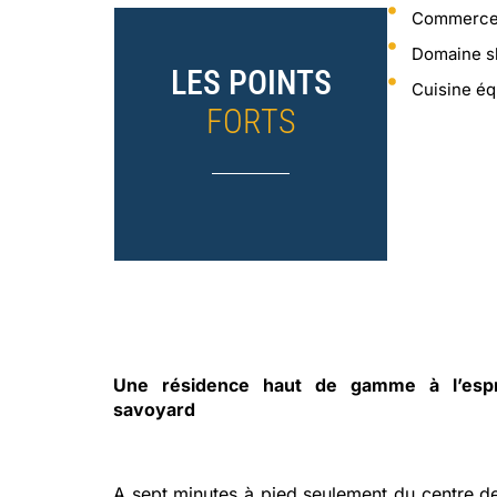
Commerces 
Domaine sk
LES POINTS
Cuisine é
FORTS
Une résidence haut de gamme à l’espri
savoyard
A sept minutes à pied seulement du centre 