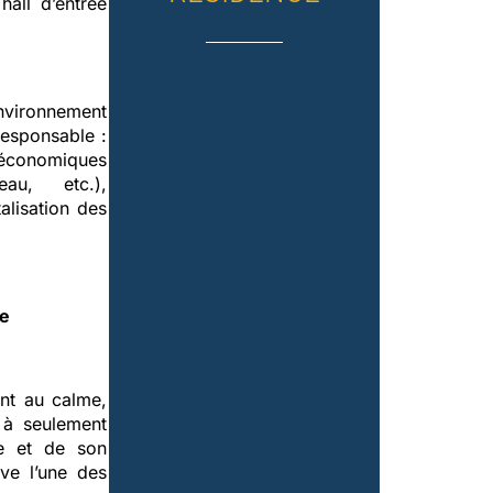
hall d’entrée
nvironnement
responsable :
conomiques
eau, etc.),
lisation des
re
ent au calme,
 à seulement
ge et de son
ve l’une des