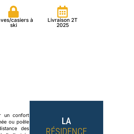
ves/casiers à
Livraison 2T
ski
2025
 un confort
LA
inée ou poêle
distance des
RÉSIDENCE