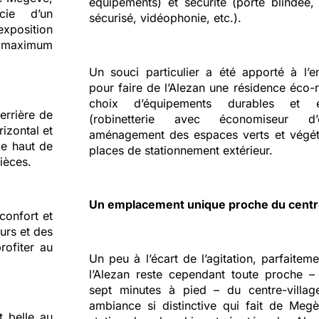
équipements) et sécurité (porte blindée, 
cie d’un
sécurisé, vidéophonie, etc.).
xposition
maximum
Un souci particulier a été apporté à l’e
pour faire de l’Alezan une résidence éco-
choix d’équipements durables et é
errière de
(robinetterie avec économiseur d’
izontal et
aménagement des espaces verts et végéta
ce haut de
places de stationnement extérieur.
ièces.
Un emplacement unique proche du cent
confort et
urs et des
rofiter au
Un peu à l’écart de l’agitation, parfaitem
l’Alezan reste cependant toute proche –
sept minutes à pied – du centre-villa
ambiance si distinctive qui fait de Megè
t belle au