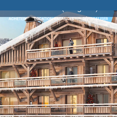
L'ALEZAN
(Megève)
ACHETER
LOCATION VACANCES
DÉFISCALISER