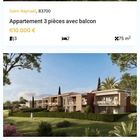
Saint-Raphaël
, 83700
Appartement 3 pièces avec balcon
610.000 €
Var
,
2
3
2
75 m
Saint-
Raphaël
NEUF
PREVIOUS
NEXT