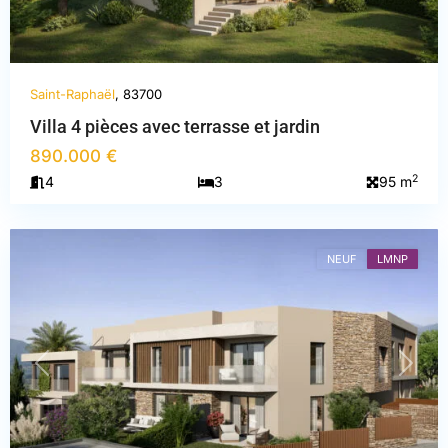
Saint-Raphaël
, 83700
Villa 4 pièces avec terrasse et jardin
890.000 €
Var
,
2
4
3
95 m
Saint-
Raphaël
NEUF
LMNP
PREVIOUS
NEXT