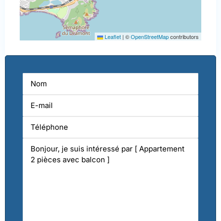
Leaflet
|
©
OpenStreetMap
contributors