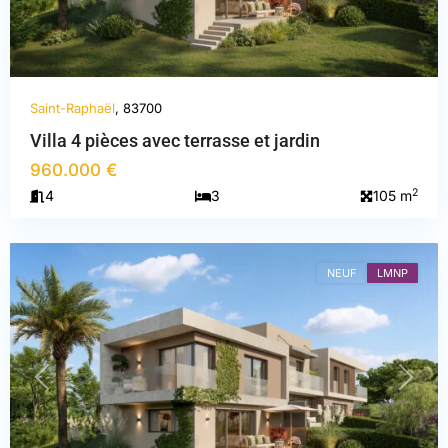
Saint-Raphaël
, 83700
Villa 4 pièces avec terrasse et jardin
960.000 €
Var
,
2
4
3
105 m
Saint-
Raphaël
NEUF
LMNP
PREVIOUS
NEXT