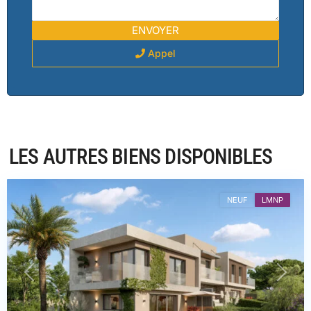
Appel
Var
,
LES AUTRES BIENS DISPONIBLES
Saint-
Raphaël
NEUF
LMNP
PREVIOUS
NEXT