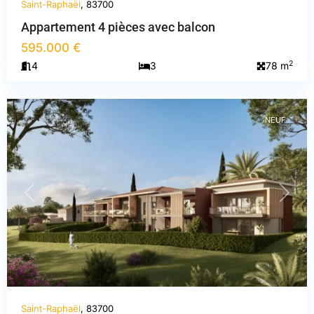
Saint-Raphaël
, 83700
Appartement 4 pièces avec balcon
595.000 €
Var
,
2
4
3
78 m
Saint-
Raphaël
NEUF
PREVIOUS
NEXT
Saint-Raphaël
, 83700