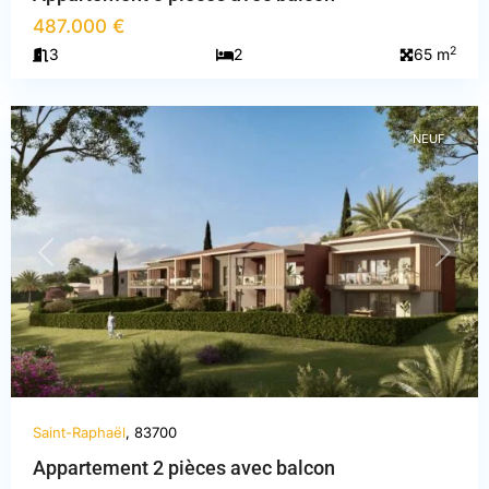
487.000 €
Var
,
2
3
2
65 m
Saint-
Raphaël
NEUF
PREVIOUS
NEXT
Saint-Raphaël
, 83700
Appartement 2 pièces avec balcon