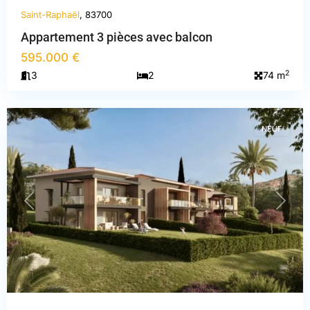
Saint-Raphaël
, 83700
Appartement 3 pièces avec balcon
595.000 €
Var
,
2
3
2
74 m
Saint-
Raphaël
NEUF
PREVIOUS
NEXT