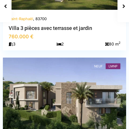
Saint-Raphaël
, 83700
Villa 3 pièces avec terrasse et jardin
760.000 €
Var
,
2
3
2
80 m
Saint-
Raphaël
NEUF
LMNP
PREVIOUS
NEXT