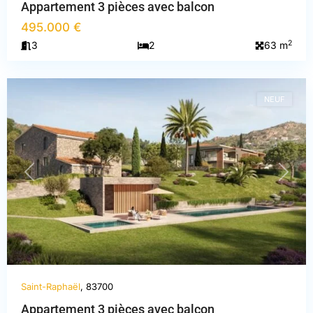
Appartement 3 pièces avec balcon
495.000 €
Var
,
2
3
2
63 m
Saint-
Raphaël
NEUF
PREVIOUS
NEXT
Saint-Raphaël
, 83700
Appartement 3 pièces avec balcon