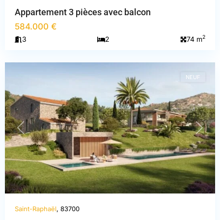
Appartement 3 pièces avec balcon
584.000 €
Var
,
2
3
2
74 m
Saint-
Raphaël
NEUF
PREVIOUS
NEXT
Saint-Raphaël
, 83700