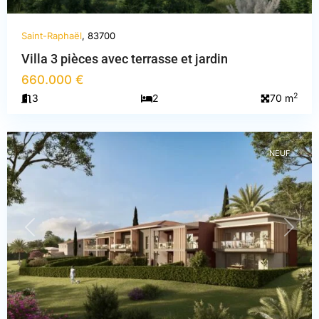
Saint-Raphaël
, 83700
Villa 3 pièces avec terrasse et jardin
660.000 €
Var
,
2
3
2
70 m
Saint-
Raphaël
NEUF
PREVIOUS
NEXT