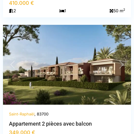
410.000 €
Var
,
2
2
1
50 m
Saint-
Raphaël
NEUF
PREVIOUS
NEXT
Saint-Raphaël
, 83700
Appartement 2 pièces avec balcon
349.000 €