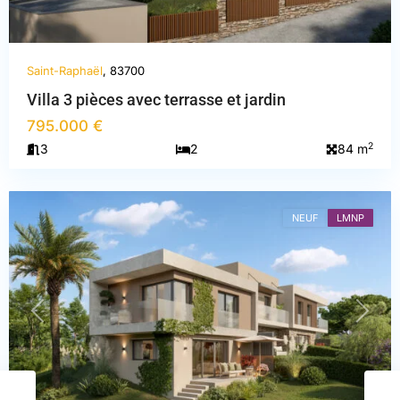
Saint-Raphaël
, 83700
Villa 3 pièces avec terrasse et jardin
795.000 €
Var
,
2
3
2
84 m
Saint-
Raphaël
NEUF
LMNP
PREVIOUS
NEXT