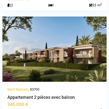
Var
,
2
2
1
53 m
Saint-
Raphaël
NEUF
PREVIOUS
NEXT
Saint-Raphaël
, 83700
Appartement 2 pièces avec balcon
345.000 €