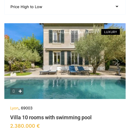
Price High to Low
RESALE
CO-EXCLUSIVITY
LUXURY
Previous
Next
Lyon
, 69003
Villa 10 rooms with swimming pool
2.380.000 €